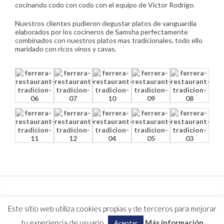
cocinando codo con codo con el equipo de Víctor Rodrigo.
Nuestros clientes pudieron degustar platos de vanguardia
elaborados por los cocineros de Samsha perfectamente
combinados con nuestros platos mas tradicionales, todo ello
maridado con ricos vinos y cavas.
© La Ferrera Restaurant 2019
Este sitio web utiliza cookies propias y de terceros para mejorar
Aviso Legal
Web cocinada con pasión y tradición por CocoGlobalMedia
tu experiencia de usuario.
Más información
Aceptar